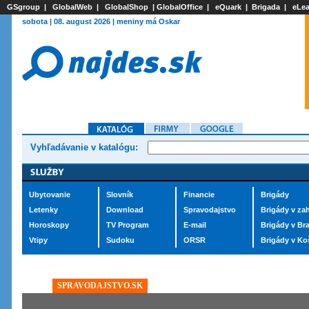
GSgroup
|
GlobalWeb
|
GlobalShop
|
GlobalOffice
|
eQuark
|
Brigada
|
eLea
sobota | 08. august 2026 | meniny má Oskar
Vyhľadávanie v katalógu:
Ubytovanie
Slovník
Financie
Brigády
Letenky
Download
Spravodajstvo
Brigády v zah
Horoskopy
TV Program
E-mail
Brigády v Bra
Vtipy
Sudoku
ORSR
Brigády v Ko