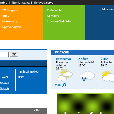
rning
|
Numizmatika
|
Spravodajstvo
prihlásenie
TV Program
Pridaj web
Vtipy
Kontakty
Horoskopy
Inzerovať brigádu
Spravodajstvo
Bratislava
Košice
Žilina
Prevažne
Mierny dážď
Polooblač
oblačno
17 °C
19 °C
16 °C
Tlačové správy
raničí
PSČ
tislave
Viac
šiciach