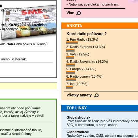
- Neboj sa, zverolekár ho zachráni.
li
očítačové systémy ešte nefungujú
Viac
meru. Každý pozná každého
aj pochybní podnikatelia či
Ktoré rádio počúvate ?
1. Fun Radio (19.3%)
rovala NAKA ako pokus o úkladnú
2. Radio Express (13.3%)
3. ViVa (12.5%)
je meno Bašternák.
4. Radio Slovensko (14.2%)
5. Europa 2 (14.6%)
6. Radio Lumen (15.4%)
7. Ine (10.7%)
Všetky ankety
e, karafy, ale aj výrobky z
íbor a tanier nájdete v sekcii
Globalshop.sk
Profesionálne riešenia pre Váš internetový obc
B2C, e-commerce, e-shop, eshop
eklamné a informačné tabule,
Globalweb.sk
 malé a stredné firmy.
Redakčný systém, CMS, content management 