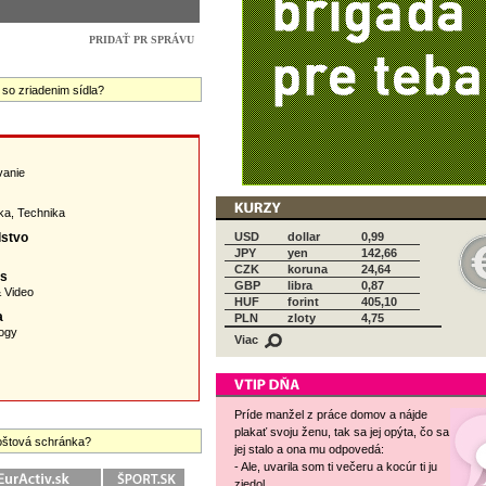
 so zriadenim sídla?
vanie
ka
,
Technika
lstvo
USD
dollar
0,99
JPY
yen
142,66
CZK
koruna
24,64
as
GBP
libra
0,87
& Video
HUF
forint
405,10
a
PLN
zloty
4,75
ogy
Viac
Príde manžel z práce domov a nájde
plakať svoju ženu, tak sa jej opýta, čo sa
 poštová schránka?
jej stalo a ona mu odpovedá:
- Ale, uvarila som ti večeru a kocúr ti ju
zjedol.