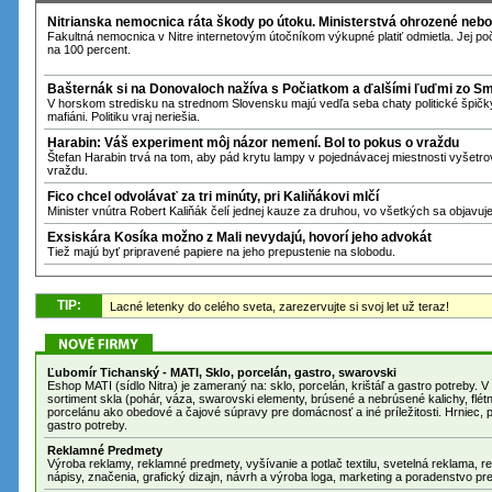
Nitrianska nemocnica ráta škody po útoku. Ministerstvá ohrozené nebo
Fakultná nemocnica v Nitre internetovým útočníkom výkupné platiť odmietla. Jej p
na 100 percent.
Bašternák si na Donovaloch nažíva s Počiatkom a ďalšími ľuďmi zo S
V horskom stredisku na strednom Slovensku majú vedľa seba chaty politické špičky 
mafiáni. Politiku vraj neriešia.
Harabin: Váš experiment môj názor nemení. Bol to pokus o vraždu
Štefan Harabin trvá na tom, aby pád krytu lampy v pojednávacej miestnosti vyšet
vraždu.
Fico chcel odvolávať za tri minúty, pri Kaliňákovi mlčí
Minister vnútra Robert Kaliňák čelí jednej kauze za druhou, vo všetkých sa objavu
Exsiskára Kosíka možno z Mali nevydajú, hovorí jeho advokát
Tiež majú byť pripravené papiere na jeho prepustenie na slobodu.
TIP
:
Lacné letenky do celého sveta, zarezervujte si svoj let už teraz!
Ľubomír Tichanský - MATI, Sklo, porcelán, gastro, swarovski
Eshop MATI (sídlo Nitra) je zameraný na: sklo, porcelán, krištáľ a gastro potreby. V našom obchode ponúkame
sortiment skla (pohár, váza, swarovski elementy, brúsené a nebrúsené kalichy, flétn
porcelánu ako obedové a čajové súpravy pre domácnosť a iné príležitosti. Hrniec, pr
gastro potreby.
Reklamné Predmety
Výroba reklamy, reklamné predmety, vyšívanie a potlač textilu, svetelná reklama, r
nápisy, značenia, grafický dizajn, návrh a výroba loga, marketing a poradenstvo pre