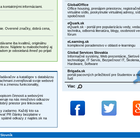
GlobalOffice
 a kontaktnými informáciami.
Office housing, prenájom priestorov, registračné
virtuálne sídlo, poskytnutie virtuálnej adresy, síd
spoločnosti
eQuark.sk
eQuark.sk - portál pre popularizáciu vedy, veda
nie. Overené značky, dobrá cena,
technika, odborná literatúra, blogy, osobnosti ve
fórum
eLearning.sk
dávame iba kvalitnú, originálnu
komplexné poradenstvo v oblasti e-learningu
obcov. Nájdete tu maloobchodný aj
om je odosielaná ihneď po prijatí
Global Services Slovakia
Informačné systémy, Web prezentácie, Sieťové
technológie, IT Servis, Bezpečnosť IT, Školenia,
Hardware, Software
Brigada.sk
portál pacovných príležitostí pre študentov a m
yhľadávačov a katalógov s databázou
ľudí
fachmani zverejňovali svoje webové
Viac
 popisom činnosti a webovými
smeruje na nás množstvo odkazov
rý priestor pre linkovanie.
nky zadarmo. Každý kto sa
ovať PR články bezplatne v
Slovník