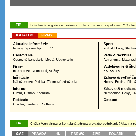
TIP:
Potrebujete registračné virtuálne sídlo pre vašu sro spoločnosť? Suhlas
KATALÓG
FIRMY
Aktuálne informácie
Šport
Noviny
,
Spravodajstvo
,
TV
Futbal
,
Hokej
,
Stávko
Cestovanie
Veda & technika
Cestovné kancelárie
,
Mestá
,
Ubytovanie
Astronómia
,
Matemati
Firmy
Vzdelávanie & ško
Internetové
,
Obchodné
,
Služby
ZŠ
,
SŠ
,
VŠ
Inštitúcie
Zábava & voľný č
Náboženstvo
,
Politika
,
Záujmové združenia
Hobby
,
Erotika
,
Film 
Internet
Zdravie & medicín
E-mail
,
E-shop
,
Zadarmo
Nemocnice
,
Lieky
,
Dr
Počítače
Ostatné
Grafika
,
Hardware
,
Software
TIP:
Chýba Vám virtuálna kontaktná adresa pre vaše podnikanie? Vlastná