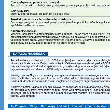
Chaty, ubytovne, priváty - einzeráty.sk
Turistické strediská - chaty, chalupy, ubytovne, campingy, priváty s fotkou popisom
EXPRESS TIPS
Stávkové poradenstvo. Úspešnosť viac ako 80%
Pekná domácnosť – všetko do vašej domácnosti
Domáce potreby a kuchynské doplnky, hrnce, panvice, pomôcky pečenie a grilova
spoľahlivé služby doručenia.
Kadernickyservis.sk
Vlasová kozmetika pre profesionálov a pre každého, kto sa stará o svoje vlasy. Pre
profesionálnu vlasovú kozmetiku rôznych značiek od oficiálnych a zavedených výr
veľkoobchodný predaj vlasovej kozmetiky za výborné ceny. Vlasová kozmetika sklad
objednávky do 13,00 hod s doručením na druhý pracovný deň!
KATALÓG NAJDES.SK
Portál Najdes.sk vznikol už v roku 2002 a bol jedným z prvých „alternatívnych“ v
slovenských ale i zahraničných web stránok. Celé roky webový developeri a SEO 
práce v katalógu a budovali si spätné odkazy. Najdes.sk prešlo viacerými redizajnami a zmenou funkcionality,
najvýznamnejšia sa udiala v r. 2008 kedy sa zmenilo celé jadro systému.
Katalóg stránok Najdes.sk umožňuje zaregistrovať vašu firmu do katalógu firiem s
odkazmi. Keďže doména portálu je má veľmi dlhú históriu, stránka page rank 4 a 
Najdes.sk dosahuje dobrú indexáciu Googlom čo s vysokým pagerankom vytvára dob
Najnovšie portál Najdes.sk začal publikovať v spolupráci so Spravodajstvo.sk člá
zaregistruje a zverejní svoj odkaz na firmu alebo web stránku môže u nás odpublik
kategórii Tlačové správy. V správach je možné zverejniť vlastný text a umiestniť tak spätné odkazy z najdes.sk na
vlastnú web stránku.
TV Program
|
Vtipy
|
Horoskopy
|
Mobil
|
Hitparáda
|
Spravodajstvo
|