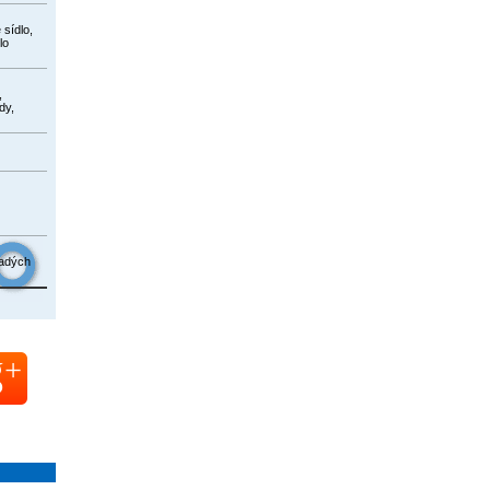
 sídlo,
lo
,
dy,
ladých