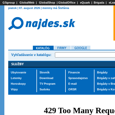
GSgroup
|
GlobalWeb
|
GlobalShop
|
GlobalOffice
|
eQuark
|
Brigada
|
eLea
piatok | 07. august 2026 | meniny má Štefánia
Vyhľadávanie v katalógu:
Ubytovanie
Slovník
Financie
Brigády
Letenky
Download
Spravodajstvo
Brigády v zah
Horoskopy
TV Program
E-mail
Brigády v Bra
Vtipy
Sudoku
ORSR
Brigády v Ko