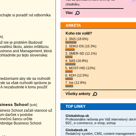
chodníku.
Viac
echajte si poradiť od odborníka
Koho ste volili?
vk]
1. SNS (18.6%)
už nie je problém študovať
2. SDKU-DS (15.3%)
alitnú školu, alebo inštitúciu.
Business and Management, ktorá
3. SMER-SD (12.1%)
bhliadnite po tejto slovenskej
4. SAS (16.8%)
5. MOST-HID (12%)
6. KDH (12.5%)
medzeniami aby ste sa rozhodli
te sa však rozhodli správne je
7. Ine (12.8%)
 A nezabudnite k tomu použiť
Všetky ankety
usiness School
[svk]
siness School začali vianoce už
ium darček v podobe
Globalshop.sk
dinečnú šancu určite
Profesionálne riešenia pre Váš internetový obc
B2C, e-commerce, e-shop, eshop
ambridge Business School.
Globalweb.sk
Redakčný systém, CMS, content management 