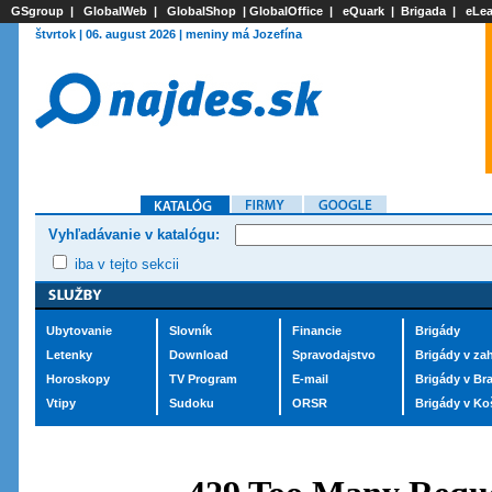
GSgroup
|
GlobalWeb
|
GlobalShop
|
GlobalOffice
|
eQuark
|
Brigada
|
eLea
štvrtok | 06. august 2026 | meniny má Jozefína
Vyhľadávanie v katalógu:
iba v tejto sekcii
Ubytovanie
Slovník
Financie
Brigády
Letenky
Download
Spravodajstvo
Brigády v zah
Horoskopy
TV Program
E-mail
Brigády v Bra
Vtipy
Sudoku
ORSR
Brigády v Ko