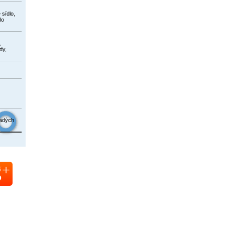
 sídlo,
lo
,
dy,
ladých