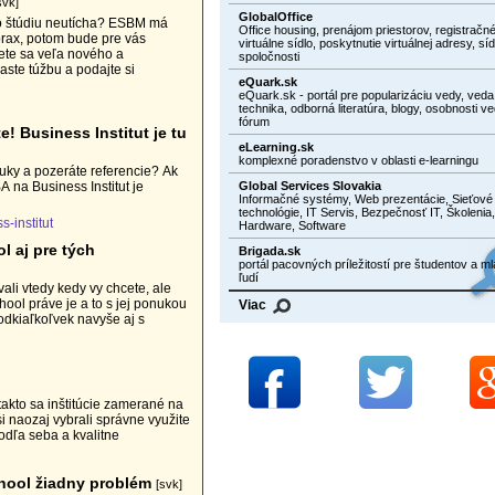
svk]
GlobalOffice
po štúdiu neutícha? ESBM má
Office housing, prenájom priestorov, registračné
prax, potom bude pre vás
virtuálne sídlo, poskytnutie virtuálnej adresy, síd
iete sa veľa nového a
spoločnosti
ste túžbu a podajte si
eQuark.sk
eQuark.sk - portál pre popularizáciu vedy, veda
technika, odborná literatúra, blogy, osobnosti ve
fórum
! Business Institut je tu
eLearning.sk
komplexné poradenstvo v oblasti e-learningu
uky a pozeráte referencie? Ak
Global Services Slovakia
 na Business Institut je
Informačné systémy, Web prezentácie, Sieťové
technológie, IT Servis, Bezpečnosť IT, Školenia,
s-institut
Hardware, Software
 aj pre tých
Brigada.sk
portál pacovných príležitostí pre študentov a m
ľudí
ali vtedy kedy vy chcete, ale
hool práve je a to s jej ponukou
Viac
odkiaľkoľvek navyše aj s
takto sa inštitúcie zamerané na
i naozaj vybrali správne využite
porovnanie MBA. MAjte vo všetkom prehľad a vyberte si podľa seba a kvalitne
hool žiadny problém
[svk]