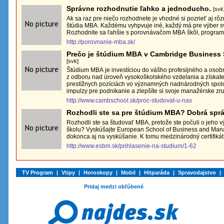
Správne rozhodnutie ľahko a jednoducho.
[svk
Ak sa raz pre niečo rozhodnete je vhodné si pozrieť aj rôzn
štúdia MBA. Každému vyhpvuje iné, každý má pre výber svo
Rozhodnite sa ľahšie s porovnávačom MBA škôl, programo
http://porovnanie-mba.sk/
Prečo je štúdium MBA v Cambridge Business 
[svk]
Štúdium MBA je investíciou do vášho profesijného a osobné
z odboru nad úroveň vysokoškolského vzdelania a získate
prestížnych pozíciách vo významných nadnárodných spoloč
impulzy pre podnikanie a zlepšíte si svoje manažérske zru
http://www.cambschool.sk/proc-studovat-u-nas
Rozhodli ste sa pre štúdium MBA? Dobrá
Rozhodli ste sa študovať MBA, pretože ste počuli o jeho
školu? Vyskúšajte European School of Business and Man
dokonca aj na vyskúšanie. K tomu medzinárodný certifikát 
http://www.esbm.sk/prihlasenie-na-studium/1-62
TV Program
|
Vtipy
|
Horoskopy
|
Mobil
|
Hitparáda
|
Spravodajstvo
|
Pridaj medzi obľúbené