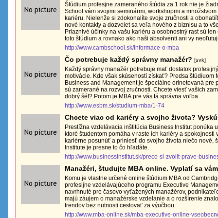
Štúdium profesjne zameraného štúdia za 1 rok nie je žiad
School vám svojimi seminármi, workshopmi a množstvom ď
kariéru. Nielenže si zdokonalíte svoje zručnosti a obohatií
nové kontakty a dozveiet sa veľa nového z biznisu a to vše
Priaznivé účinky na vašu kariéru a osobnostný rast sú len 
toto štúdium a rovnako ako naši absolventi ani vy neoľutuj
http://www.cambschool.sk/informace-o-mba
Čo potrebuje každý správny manažér?
[svk]
Každý správny manažér potrebuje mať dostatok profesijnýc
motivácie. Kde však skúseností získať? Predsa štúdiuom
Business and Management je špeciálne orinetovaná pre 
sú zamerané na rozvoj zručností. Chcete viesť vašich zam
dobrý šéf? Potom je MBA pre vás tá správna voľba.
http://www.esbm.sk/studium-mba/1-74
Chcete viac od kariéry a svojho života? Vys
Prestížna vzdelávacia inštitúcia Business Institut ponúka už niekoľko rokov štúdium MBA,
ktoré študentom pomáha v raste ich kariéry a spokojnosti
kariérne posunúť a priniesť do svojho života niečo nové
Institute je presne to čo hľadáte.
http://www.businessinstitut.sk/preco-si-zvolit-prave-busines
Manažéri, študujte MBA online. Vyplatí sa vám
Komu je vlastne určené online štúdium MBA od Cambrid
profesijne vzdelávajúceho programu Executive Managemen
navrhnuté pre časovo vyťažených manažérov, podnikateľov
majú záujem o manažérske vzdelanie a o rozšírenie znal
trendov bez nutnosti cestovať za výučbou.
http://www.mba-online.sk/mba-executive-online-vseobecn