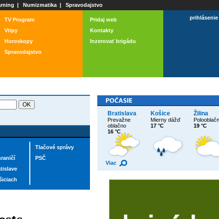
rning
|
Numizmatika
|
Spravodajstvo
prihlásenie
TV Program
Pridaj web
Vtipy
Kontakty
Horoskopy
Inzerovať brigádu
Spravodajstvo
Bratislava
Košice
Žilina
Prevažne
Mierny dážď
Polooblač
oblačno
17 °C
19 °C
16 °C
Tlačové správy
raničí
PSČ
Viac
tislave
šiciach