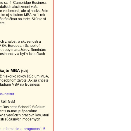
ne sci-fi. Cambridge Business
alších akcií zmení vašu
te vedomosti, ale aj nadviažete
tko aj s titulom MBA za 1 rok.
čeršničkou na torte. Skúste si
ete.
h znalostí a skúseností a
 MBA. European School of
potreby manažérov. Semináre
estnancov a byť v ich očiach
kúšajte MBA
[svk]
 v osobnom živote. Ak sa chcete
, štúdium MBA na Business
s-institut
 to!
[svk]
ge Business School? Štúdium
t On-line je špeciálne
 a vedúcich pracovníkov, ktorí
osti súčasných moderných
e-informacie-o-programe/1-5