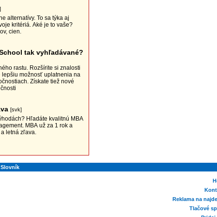
]
e alternatívy. To sa týka aj
je kritériá. Aké je to vaše?
v, cien.
School tak vyhľadávané?
ho rastu. Rozšírite si znalosti
 lepšiu možnosť uplatnenia na
nostiach. Získate tiež nové
čnosti
 správa
[svk]
 výhodách? Hľadáte kvalitnú MBA
agement. MBA už za 1 rok a
a letná zľava.
Slovník
H
Kont
Reklama na najde
Tlačové sp