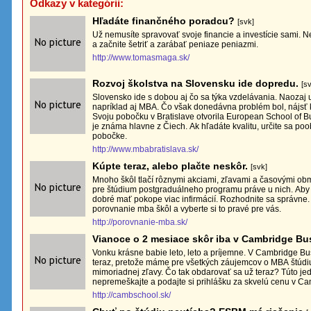
Odkazy v kategórii:
Hľadáte finančného poradcu?
[svk]
Už nemusíte spravovať svoje financie a investície sami. N
a začnite šetriť a zarábať peniaze peniazmi.
http://www.tomasmaga.sk/
Rozvoj školstva na Slovensku ide dopredu.
[s
Slovensko ide s dobou aj čo sa týka vzdelávania. Naozaj 
napríklad aj MBA. Čo však donedávna problém bol, nájsť kv
Svoju pobočku v Bratislave otvorila European School of 
je známa hlavne z Čiech. Ak hľadáte kvalitu, určite sa poo
pobočke.
http://www.mbabratislava.sk/
Kúpte teraz, alebo plačte neskôr.
[svk]
Mnoho škôl tlačí rôznymi akciami, zľavami a časovými ob
pre štúdium postgraduálneho programu práve u nich. Aby s
dobré mať pokope viac infirmácií. Rozhodnite sa správne.
porovnanie mba škôl a vyberte si to pravé pre vás.
http://porovnanie-mba.sk/
Vianoce o 2 mesiace skôr iba v Cambridge B
Vonku krásne babie leto, leto a príjemne. V Cambridge Bu
teraz, pretože máme pre všetkých záujemcov o MBA štúd
mimoriadnej zľavy. Čo tak obdarovať sa už teraz? Túto je
nepremeškajte a podajte si prihlášku za skvelú cenu v C
http://cambschool.sk/