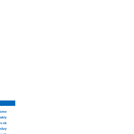
ome
akty
s.sk
rávy