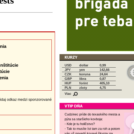
nia
inštitúcie
USD
dollar
0,99
JPY
yen
142,66
túcie
CZK
koruna
24,64
enia
GBP
libra
0,87
HUF
forint
405,10
PLN
zloty
4,75
Viac
idaj odkaz medzi sponzorované
Cudzinec príde do texaského mesta a
pýta sa staršieho kovboja:
- Kde je tu holičstvo?
- Tak to musíte íst tam za roh a potom
vás už povedú krvavé škvrny na