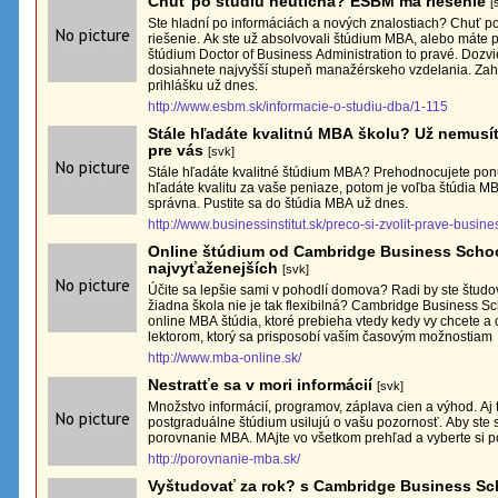
Chuť po štúdiu neutícha? ESBM má riešenie
[
Ste hladní po informáciách a nových znalostiach? Chuť 
riešenie. Ak ste už absolvovali štúdium MBA, alebo máte 
štúdium Doctor of Business Administration to pravé. Dozv
dosiahnete najvyšší stupeň manažérskeho vzdelania. Zaha
prihlášku už dnes.
http://www.esbm.sk/informacie-o-studiu-dba/1-115
Stále hľadáte kvalitnú MBA školu? Už nemusíte
pre vás
[svk]
Stále hľadáte kvalitné štúdium MBA? Prehodnocujete pon
hľadáte kvalitu za vaše peniaze, potom je voľba štúdia MBA
správna. Pustite sa do štúdia MBA už dnes.
http://www.businessinstitut.sk/preco-si-zvolit-prave-busines
Online štúdium od Cambridge Business School
najvyťaženejších
[svk]
Účite sa lepšie sami v pohodlí domova? Radi by ste študov
žiadna škola nie je tak flexibilná? Cambridge Business Sc
online MBA štúdia, ktoré prebieha vtedy kedy vy chcete a 
lektorom, ktorý sa prisposobí vaším časovým možnostiam
http://www.mba-online.sk/
Nestratťe sa v mori informácií
[svk]
Množstvo informácií, programov, záplava cien a výhod. Aj 
postgraduálne štúdium usilujú o vašu pozornosť. Aby ste s
http://porovnanie-mba.sk/
Vyštudovať za rok? s Cambridge Business Sc