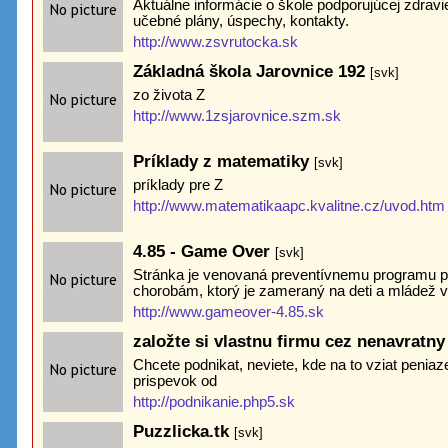
Aktuálne informácie o škole podporujúcej zdravie -
učebné plány, úspechy, kontakty.
http://www.zsvrutocka.sk
Základná škola Jarovnice 192
[svk]
zo života Z
http://www.1zsjarovnice.szm.sk
Príklady z matematiky
[svk]
príklady pre Z
http://www.matematikaapc.kvalitne.cz/uvod.htm
4.85 - Game Over
[svk]
Stránka je venovaná preventívnemu programu pr
chorobám, ktorý je zameraný na deti a mládež 
http://www.gameover-4.85.sk
založte si vlastnu firmu cez nenavratny
Chcete podnikat, neviete, kde na to vziat penia
prispevok od
http://podnikanie.php5.sk
Puzzlicka.tk
[svk]