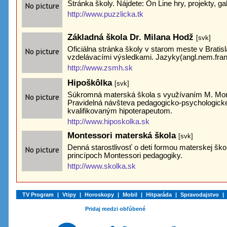
Stránka školy. Nájdete: On Line hry, projekty, galé
http://www.puzzlicka.tk
Základná škola Dr. Milana Hodž
[svk]
Oficiálna stránka školy v starom meste v Bratis
vzdelávacími výsledkami. Jazyky(angl.nem.fran
http://www.zsmh.sk
Hipoškôlka
[svk]
Súkromná materská škola s využívaním M. Mon
Pravidelná návšteva pedagogicko-psychologické
kvalifikovaným hipoterapeutom.
http://www.hiposkolka.sk
Montessori materská škola
[svk]
Denná starostlivosť o deti formou materskej šk
princípoch Montessori pedagogiky.
http://www.skolka.sk
TV Program
|
Vtipy
|
Horoskopy
|
Mobil
|
Hitparáda
|
Spravodajstvo
|
Pridaj medzi obľúbené