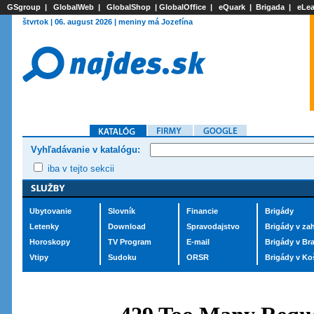
GSgroup
|
GlobalWeb
|
GlobalShop
|
GlobalOffice
|
eQuark
|
Brigada
|
eLea
štvrtok | 06. august 2026 | meniny má Jozefína
Vyhľadávanie v katalógu:
iba v tejto sekcii
Ubytovanie
Slovník
Financie
Brigády
Letenky
Download
Spravodajstvo
Brigády v zah
Horoskopy
TV Program
E-mail
Brigády v Bra
Vtipy
Sudoku
ORSR
Brigády v Ko