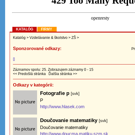
KATALÓG
FIRMY
Katalóg
>
Vzdelávanie & školstvo
>
ZŠ
>
Sponzorované odkazy:
Pr
[]
Záznamov spolu: 25. Zobrazujem záznamy 0 - 15
<< Predošlá stránka
Ďalšia stránka >>
Odkazy v kategórii:
Fotografie p
[svk]
P
http://www.hlasek.com
Doučovanie matematiky
[svk]
Doučovanie matematiky
http://www.doucma.matiku.szm.sk