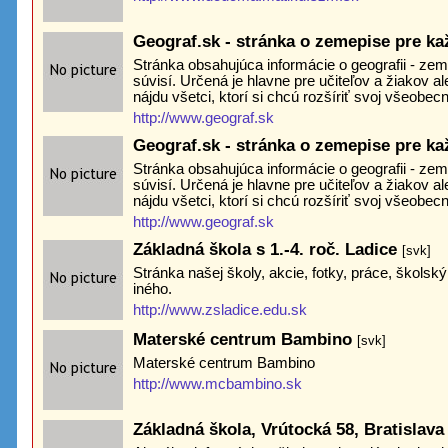
Geograf.sk - stránka o zemepise pre k
Stránka obsahujúca informácie o geografii - ze
súvisí. Určená je hlavne pre učiteľov a žiakov a
nájdu všetci, ktorí si chcú rozšíriť svoj všeobec
http://www.geograf.sk
Geograf.sk - stránka o zemepise pre k
Stránka obsahujúca informácie o geografii - ze
súvisí. Určená je hlavne pre učiteľov a žiakov a
nájdu všetci, ktorí si chcú rozšíriť svoj všeobec
http://www.geograf.sk
Základná škola s 1.-4. roč. Ladice
[svk]
Stránka našej školy, akcie, fotky, práce, škols
iného.
http://www.zsladice.edu.sk
Materské centrum Bambino
[svk]
Materské centrum Bambino
http://www.mcbambino.sk
Základná škola, Vrútocká 58, Bratislav