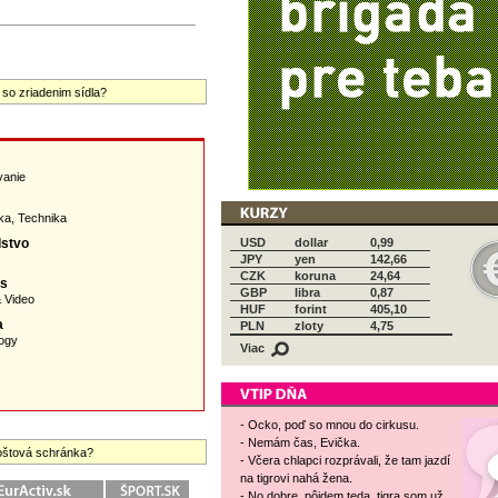
 so zriadenim sídla?
vanie
ka
,
Technika
lstvo
USD
dollar
0,99
JPY
yen
142,66
CZK
koruna
24,64
as
GBP
libra
0,87
& Video
HUF
forint
405,10
a
PLN
zloty
4,75
ogy
Viac
- Ocko, poď so mnou do cirkusu.
- Nemám čas, Evička.
 poštová schránka?
- Včera chlapci rozprávali, že tam jazdí
na tigrovi nahá žena.
- No dobre, pôjdem teda, tigra som už