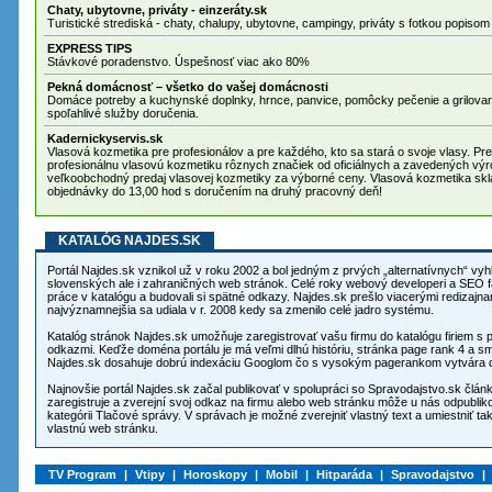
Chaty, ubytovne, priváty - einzeráty.sk
Turistické strediská - chaty, chalupy, ubytovne, campingy, priváty s fotkou popisom
EXPRESS TIPS
Stávkové poradenstvo. Úspešnosť viac ako 80%
Pekná domácnosť – všetko do vašej domácnosti
Domáce potreby a kuchynské doplnky, hrnce, panvice, pomôcky pečenie a grilova
spoľahlivé služby doručenia.
Kadernickyservis.sk
Vlasová kozmetika pre profesionálov a pre každého, kto sa stará o svoje vlasy. Pre
profesionálnu vlasovú kozmetiku rôznych značiek od oficiálnych a zavedených výr
veľkoobchodný predaj vlasovej kozmetiky za výborné ceny. Vlasová kozmetika sklad
objednávky do 13,00 hod s doručením na druhý pracovný deň!
KATALÓG NAJDES.SK
Portál Najdes.sk vznikol už v roku 2002 a bol jedným z prvých „alternatívnych“ v
slovenských ale i zahraničných web stránok. Celé roky webový developeri a SEO 
práce v katalógu a budovali si spätné odkazy. Najdes.sk prešlo viacerými redizajnami a zmenou funkcionality,
najvýznamnejšia sa udiala v r. 2008 kedy sa zmenilo celé jadro systému.
Katalóg stránok Najdes.sk umožňuje zaregistrovať vašu firmu do katalógu firiem s
odkazmi. Keďže doména portálu je má veľmi dlhú históriu, stránka page rank 4 a 
Najdes.sk dosahuje dobrú indexáciu Googlom čo s vysokým pagerankom vytvára dob
Najnovšie portál Najdes.sk začal publikovať v spolupráci so Spravodajstvo.sk člá
zaregistruje a zverejní svoj odkaz na firmu alebo web stránku môže u nás odpublik
kategórii Tlačové správy. V správach je možné zverejniť vlastný text a umiestniť tak spätné odkazy z najdes.sk na
vlastnú web stránku.
TV Program
|
Vtipy
|
Horoskopy
|
Mobil
|
Hitparáda
|
Spravodajstvo
|