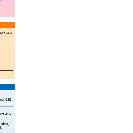
ho kazu
hod, B2B,
systém.
 sídlo,
lo