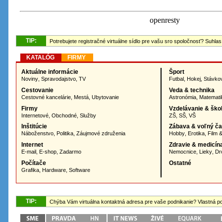
TIP:
Potrebujete registračné virtuálne sídlo pre vašu sro spoločnosť? Suhlas
KATALÓG
FIRMY
Aktuálne informácie
Šport
Noviny
,
Spravodajstvo
,
TV
Futbal
,
Hokej
,
Stávko
Cestovanie
Veda & technika
Cestovné kancelárie
,
Mestá
,
Ubytovanie
Astronómia
,
Matemati
Firmy
Vzdelávanie & ško
Internetové
,
Obchodné
,
Služby
ZŠ
,
SŠ
,
VŠ
Inštitúcie
Zábava & voľný č
Náboženstvo
,
Politika
,
Záujmové združenia
Hobby
,
Erotika
,
Film 
Internet
Zdravie & medicín
E-mail
,
E-shop
,
Zadarmo
Nemocnice
,
Lieky
,
Dr
Počítače
Ostatné
Grafika
,
Hardware
,
Software
TIP:
Chýba Vám virtuálna kontaktná adresa pre vaše podnikanie? Vlastná