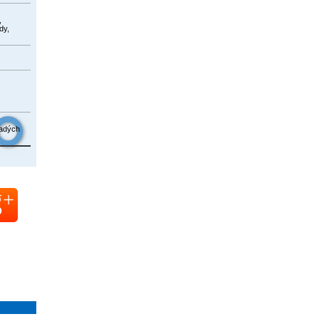
,
dy,
ladých