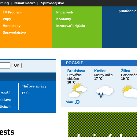
rning
|
Numizmatika
|
Spravodajstvo
prihlásenie
TV Program
Pridaj web
Vtipy
Kontakty
Horoskopy
Inzerovať brigádu
Spravodajstvo
Bratislava
Košice
Žilina
Prevažne
Mierny dážď
Polooblač
oblačno
17 °C
19 °C
16 °C
Tlačové správy
raničí
PSČ
tislave
Viac
šiciach