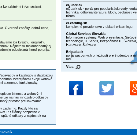
eQuark.sk
 a kontaktnými informáciami.
eQuark.sk - portál pre popularizáciu vedy, veda
technika, odborná literatúra, blogy, osobnosti ve
fórum
eLearning.sk
komplexné poradenstvo v oblasti e-learningu
nie. Overené značky, dobrá cena,
Global Services Slovakia
Informačné systémy, Web prezentácie, Sieťové
technológie, IT Servis, Bezpečnosť IT, Školenia,
dávame iba kvalitnú, originálnu
Hardware, Software
obcov. Nájdete tu maloobchodný aj
om je odosielaná ihneď po prijatí
Brigada.sk
portál pacovných príležitostí pre študentov a m
ľudí
Viac
yhľadávačov a katalógov s databázou
fachmani zverejňovali svoje webové
 popisom činnosti a webovými
smeruje na nás množstvo odkazov
rý priestor pre linkovanie.
nky zadarmo. Každý kto sa
ovať PR články bezplatne v
Slovník