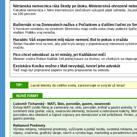
Nitrianska nemocnica ráta škody po útoku. Ministerstvá ohrozené nebo
Fakultná nemocnica v Nitre internetovým útočníkom výkupné platiť odmietla. Jej p
na 100 percent.
Bašternák si na Donovaloch nažíva s Počiatkom a ďalšími ľuďmi zo S
V horskom stredisku na strednom Slovensku majú vedľa seba chaty politické špičky 
mafiáni. Politiku vraj neriešia.
Harabin: Váš experiment môj názor nemení. Bol to pokus o vraždu
Štefan Harabin trvá na tom, aby pád krytu lampy v pojednávacej miestnosti vyšet
vraždu.
Fico chcel odvolávať za tri minúty, pri Kaliňákovi mlčí
Minister vnútra Robert Kaliňák čelí jednej kauze za druhou, vo všetkých sa objavu
Exsiskára Kosíka možno z Mali nevydajú, hovorí jeho advokát
Tiež majú byť pripravené papiere na jeho prepustenie na slobodu.
TIP
:
Lacné letenky do celého sveta, zarezervujte si svoj let už teraz!
Ľubomír Tichanský - MATI, Sklo, porcelán, gastro, swarovski
Eshop MATI (sídlo Nitra) je zameraný na: sklo, porcelán, krištáľ a gastro potreby. V našom obchode ponúkame
sortiment skla (pohár, váza, swarovski elementy, brúsené a nebrúsené kalichy, flétn
porcelánu ako obedové a čajové súpravy pre domácnosť a iné príležitosti. Hrniec, pr
gastro potreby.
Reklamné Predmety
Výroba reklamy, reklamné predmety, vyšívanie a potlač textilu, svetelná reklama, r
nápisy, značenia, grafický dizajn, návrh a výroba loga, marketing a poradenstvo pre