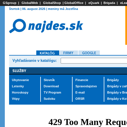
GSgroup
|
GlobalWeb
|
GlobalShop
|
GlobalOffice
|
eQuark
|
Brigada
|
eLea
štvrtok | 06. august 2026 | meniny má Jozefína
Vyhľadávanie v katalógu:
Ubytovanie
Slovník
Financie
Brigády
Letenky
Download
Spravodajstvo
Brigády v zah
Horoskopy
TV Program
E-mail
Brigády v Bra
Vtipy
Sudoku
ORSR
Brigády v Ko