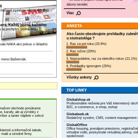
dávno nevidel.
li
očítačové systémy ešte nefungujú
Viac
meru. Každý pozná každého
aj pochybní podnikatelia či
Ako často obsolvujete prehliadky zubné
u stomatológa ?
1. Raz za pol roka (33.9%)
rovala NAKA ako pokus o úkladnú
2. Raz ročne (20%)
3. Nepravidelne, raz za niekoľko rokov (21.1%)
je meno Bašternák.
4. Prehliadky ignorujem (25%)
Všetky ankety
Globalshop.sk
Profesionálne riešenia pre Váš internetový obc
B2C, e-commerce, e-shop, eshop
e, karafy, ale aj výrobky z
Globalweb.sk
íbor a tanier nájdete v sekcii
Redakčný systém, CMS, content management 
GlobalOffice
Office housing, prenájom priestorov, registračné
eklamné a informačné tabule,
virtuálne sídlo, poskytnutie virtuálnej adresy, síd
 malé a stredné firmy.
spoločnosti