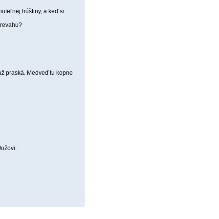
uteľnej húštiny, a keď si
 prevahu?
až praská. Medveď tu kopne
Jožovi: