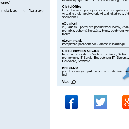
tenie."
GlobalOffice
Office housing, prenájom priestorov, registračné
.. moja krásna panička práve
virtuálne sídlo, poskytnutie virtuálnej adresy, síd
spoločnosti
eQuark.sk
eQuark.sk - portál pre popularizáciu vedy, veda
technika, odborná literatúra, blogy, osobnosti ve
fórum
eLearning.sk
komplexné poradenstvo v oblasti e-learningu
Global Services Slovakia
Informačné systémy, Web prezentácie, Sieťové
technológie, IT Servis, Bezpečnosť IT, Školenia,
Hardware, Software
Brigada.sk
portál pacovných príležitostí pre študentov a m
ľudí
Viac