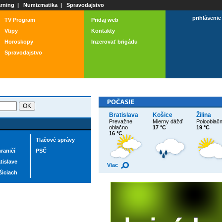
rning
|
Numizmatika
|
Spravodajstvo
prihlásenie
TV Program
Pridaj web
Vtipy
Kontakty
Horoskopy
Inzerovať brigádu
Spravodajstvo
Bratislava
Košice
Žilina
Prevažne
Mierny dážď
Polooblač
oblačno
17 °C
19 °C
16 °C
Tlačové správy
raničí
PSČ
tislave
Viac
šiciach