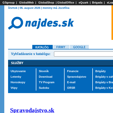
GSgroup
|
GlobalWeb
|
GlobalShop
|
GlobalOffice
|
eQuark
|
Brigada
|
eLea
štvrtok | 06. august 2026 | meniny má Jozefína
Vyhľadávanie v katalógu:
Ubytovanie
Slovník
Financie
Brigády
Letenky
Download
Spravodajstvo
Brigády v zah
Horoskopy
TV Program
E-mail
Brigády v Bra
Vtipy
Sudoku
ORSR
Brigády v Ko