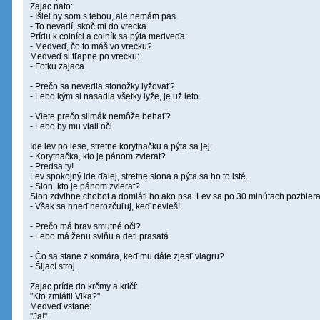
Zajac nato:
- Išiel by som s tebou, ale nemám pas.
- To nevadí, skoč mi do vrecka.
Prídu k colníci a colník sa pýta medveďa:
- Medveď, čo to máš vo vrecku?
Medveď si tľapne po vrecku:
- Fotku zajaca.
- Prečo sa nevedia stonožky lyžovať?
- Lebo kým si nasadia všetky lyže, je už leto.
- Viete prečo slimák nemôže behať?
- Lebo by mu viali oči.
Ide lev po lese, stretne korytnačku a pýta sa jej:
- Korytnačka, kto je pánom zvierat?
- Predsa ty!
Lev spokojný ide ďalej, stretne slona a pýta sa ho to isté.
- Slon, kto je pánom zvierat?
Slon zdvihne chobot a domláti ho ako psa. Lev sa po 30 minútach pozbiera
- Však sa hneď nerozčuľuj, keď nevieš!
- Prečo má brav smutné oči?
- Lebo má ženu sviňu a deti prasatá.
- Čo sa stane z komára, keď mu dáte zjesť viagru?
- Šijací stroj.
Zajac príde do krčmy a kričí:
"Kto zmlátil Vlka?"
Medveď vstane:
"Ja!"