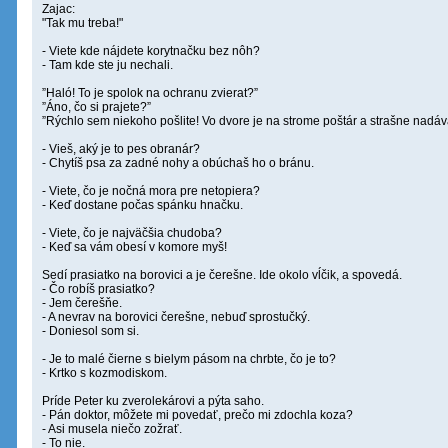
Zajac:
"Tak mu treba!"
- Viete kde nájdete korytnačku bez nôh?
- Tam kde ste ju nechali.
”Haló! To je spolok na ochranu zvierat?”
”Áno, čo si prajete?”
”Rýchlo sem niekoho pošlite! Vo dvore je na strome poštár a strašne nadá
- Vieš, aký je to pes obranár?
- Chytíš psa za zadné nohy a obúchaš ho o bránu.
- Viete, čo je nočná mora pre netopiera?
- Keď dostane počas spánku hnačku.
- Viete, čo je najväčšia chudoba?
- Keď sa vám obesí v komore myš!
Sedí prasiatko na borovici a je čerešne. Ide okolo vĺčik, a spovedá.
- Čo robíš prasiatko?
- Jem čerešňe.
- A nevrav na borovici čerešne, nebuď sprostučký.
- Doniesol som si.
- Je to malé čierne s bielym pásom na chrbte, čo je to?
- Krtko s kozmodiskom.
Príde Peter ku zverolekárovi a pýta saho.
- Pán doktor, môžete mi povedať, prečo mi zdochla koza?
- Asi musela niečo zožrať.
- To nie.