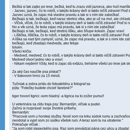
Bežká si tak zajko po lese, bežká, keď tu zrazu vidí jazveca, ako hulí marišk
- Jazvec, jazvec, čo to robíš, v takýto krásny deň si takto ničíš zdravie! Po
Jazvec uzná, že zajac má vlastne pravdu a tak si s ním ide zabežkať.
Bežkajú si tak, bežkajú, keď naraz stretnú vlka, ako je už na mol, ale chľastá
- Vĺčok, vĺčok, čo to robíš, v takýto krásny deň si takto ničíš zdravie! Poď si
No a vlk uzná, že teda zajac má pravdu, tak si s ním ide zabežkať.
Bežkajú si tak, bežkajú, keď stretnú líšku, ako šňupe kokaín. Zajac vraví:
- Líštička, líštička, čo to robíš, v takýto krásny deň si takto ničíš zdravie! P
A líška sa nad tým zamyslí, uzná, že zajac má pravdu, a tak si s nimi ide za
bežkajú, keď zbadajú medveďa, ako fetuje
toluén.
Všetci kričia:
- Medveď, medveď, čo to robíš, v takýto krásny deň si takto ničíš zdravie! P
Medveď otvorí jedno oko a vraví:
- Nikam nejdem! Vždy, keď si zajac dá extázu, beháme všetci po lese jak deb
Za aký čas naučíte psa pískať?
- V tlakovom hrnci za 15 minút.
Tučniak a zebra prídu do fotoateliéru a fotograf sa
pýta: "Fotečky budete chcieť farebné?"
tiger hovorí tigrici:-som hladný -a tigrica na to:zožer pumu!!
U veterinára sa zídu traja psy: Bernardýn, vlčiak a pudel.
Začnú si rozprávať svoje životné príbehy.
Bernardýn:
"Pracoval som u horskej služby. Nosil som na krku súdok rumu a zachraňov
neodolal a vypil som zo súdku všetok rum. A teraz som tu na utratenie."
Pokračuje vlčiak :
"Ja som robil slepeckého psa. Raz som prevádzal pána cez ulicu a zbadal