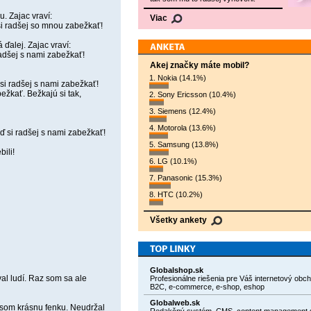
u. Zajac vraví:
Viac
ď si radšej so mnou zabežkať!
 ďalej. Zajac vraví:
 radšej s nami zabežkať!
Akej značky máte mobil?
1. Nokia (14.1%)
oď si radšej s nami zabežkať!
bežkať. Bežkajú si tak,
2. Sony Ericsson (10.4%)
3. Siemens (12.4%)
4. Motorola (13.6%)
oď si radšej s nami zabežkať!
5. Samsung (13.8%)
ili!
6. LG (10.1%)
7. Panasonic (15.3%)
8. HTC (10.2%)
Všetky ankety
Globalshop.sk
al ludí. Raz som sa ale
Profesionálne riešenia pre Váš internetový obc
B2C, e-commerce, e-shop, eshop
Globalweb.sk
 som krásnu fenku. Neudržal
Redakčný systém, CMS, content management 