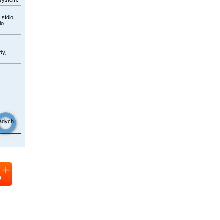
 sídlo,
lo
,
dy,
ladých