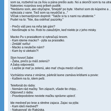
som sa, rozbehol sa za ňou a pána prešlo auto. No a skončil som tu na utra
Nakoniec rozpráva svoj príbeh pudlík:
"Nedávno som, ako obyčajne, 'šmejdil' po byte. Vbehol som do kúpelne a .
vyliezala z vane. Tiež som sa neudržal a..."
Vlčiak s bernardýnom doplnili: "Takže si tu s nami na utratenie."
Pudel na to: "Nie, iba ostrihať pazúriky."
- Prečo váš pes na mňa tak gáni?
- Nevšímajte si ho. Robí to zakaždým, keď niekto je z jeho misky.
Macko Pu s prasiatkom si vykračujú lesom.
- Kam ideme macko? - pýta sa prasiatko.
- Zmlátiť sviňu!
- Macko a neutečie nám?
- Kam by si utekalo?!
Slon hovorí žabe:
- Žaba, prečo ju máš zelenú?
A žaba odpovedá:
- Lepšie je mať ju zelenú, ako mať chuja medzi očami.
Vychádza vrana z vinárne, párkrát laxne zamáva krídlami a povie:
- Kašlem na to, idem peši.
Telefonát do rádia:
- Nemám rád mačky. Ten zápach, všade tie chlpy...
Odpoveď z rádia:
- Pravdepodobne neviete mačku správne upiecť.
Ide medveď po lese a stretne zajaca. Zajac sa pýta:
- Kam ideš medveď?
- Nakupovať do Rakúska.