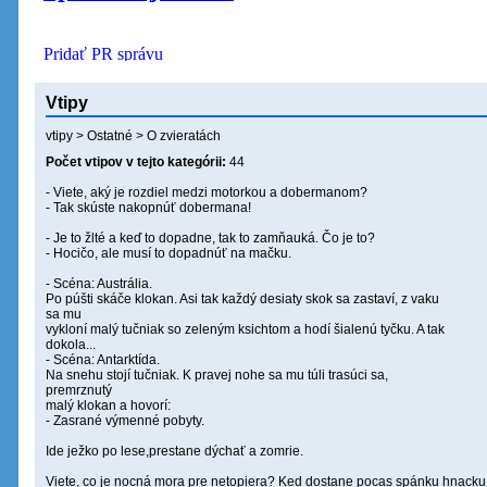
Vtipy
vtipy
>
Ostatné
>
O zvieratách
Počet vtipov v tejto kategórii:
44
- Viete, aký je rozdiel medzi motorkou a dobermanom?
- Tak skúste nakopnúť dobermana!
- Je to žlté a keď to dopadne, tak to zamňauká. Čo je to?
- Hocičo, ale musí to dopadnúť na mačku.
- Scéna: Austrália.
Po púšti skáče klokan. Asi tak každý desiaty skok sa zastaví, z vaku
sa mu
vykloní malý tučniak so zeleným ksichtom a hodí šialenú tyčku. A tak
dokola...
- Scéna: Antarktída.
Na snehu stojí tučniak. K pravej nohe sa mu túli trasúci sa,
premrznutý
malý klokan a hovorí:
- Zasrané výmenné pobyty.
Ide ježko po lese,prestane dýchať a zomrie.
Viete, co je nocná mora pre netopiera? Ked dostane pocas spánku hnacku