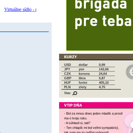
USD
dollar
0,99
JPY
yen
142,66
CZK
koruna
24,64
GBP
libra
0,87
HUF
forint
405,10
PLN
zloty
4,75
Viac
- Bol za mnou dnes jeden mladík a prosil
ma o tvoju ruku.
- A súhlasil si, tati?
- Ten chlapík mi bol veľmi sympatický,
.
tak som mu to radšej vyhovoril.