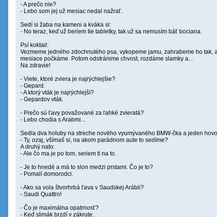
- A prečo nie?
- Lebo som jej už mesiac nedal nažrať.
Sedí si žaba na kameni a kváka si:
- No teraz, keď už beriem tie tabletky, tak už sa nemusím báť bociana.
Psí koktail:
Vezmeme jedného zdochnutého psa, vykopeme jamu, zahrabeme ho tak, aby
mesiace počkáme. Potom odstránime chvost, rozdáme slamky a...
Na zdravie!
- Viete, ktoré zviera je najrýchlejšie?
- Gepard.
- A ktorý vták je najrýchlejší?
- Gepardov vták.
- Prečo sú ťavy považované za ľahké zvieratá?
- Lebo chodia s Arabmi...
Sedia dva holuby na streche nového vyumývaného BMW-čka a jeden hovor
- Ty, ozaj, všímaš si, na akom parádnom aute to sedíme?
A druhý nato:
- Ale čo ma je po tom, seriem ti na to.
- Je to hnedé a má to slon medzi prstami. Čo je to?
- Pomalí domorodci.
- Ako sa vola štvorhrbá ťava v Saudskej Arábii?
- Saudi Quattro!
- Čo je maximálna opatrnosť?
- Keď slimák brzdí v zákrute.