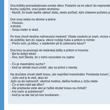
Dva králiky prenasledovala svorka vlkov. Podarilo sa im utiecť do neprenikn
trochu vydýchli, vraví jeden druhému:
- Myslíš, že bude lepšie utekať ďalej, alebo počkať, kým získame početnú
Dve sovy sedia na strome a jedna:
- Huuuuu.
A druhá:
- Svoju mater si straš.
Po lese chodí strašne nahnevaný medveď. Všade naokolo je sneh, mrzne 
do jedličky, tam do zajaca, vlkovi rozbije hubu a pritom si mrmle:
- Prečo som, ja blbec, v septembri pil tú zalievanú kávu!?
Dva levy sa pozerajú do lekárskej tašky a pritom si hovoria:
- Bol to dobrý lekár!
- Áno, bol! Škoda, že z neho nezostalo na zajtra!
- Čo je maximálne sucho?
- Keď se slimák musí urobiť, aby sa pohol z miesta.
Na družstve chceli oteliť kravu, ale neprišiel inseminátor. Predseda hovorí 
- Jožo veď ty to vieš, skús to!
Jožo sa dá nahovoriť, ubehne hodina, ďalšia hodina a Joža nikde.
- Čo si tam robil tak dlho?
- Ále predseda viete ako je ťažké dostať kravu na chrbát?
- A to načo si potreboval?
- Keď ja sa tak rád pri tom bozkávam...