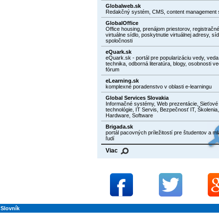
Globalweb.sk
Redakčný systém, CMS, content management 
GlobalOffice
Office housing, prenájom priestorov, registračné
virtuálne sídlo, poskytnutie virtuálnej adresy, síd
spoločnosti
eQuark.sk
eQuark.sk - portál pre popularizáciu vedy, veda
technika, odborná literatúra, blogy, osobnosti ve
fórum
eLearning.sk
komplexné poradenstvo v oblasti e-learningu
Global Services Slovakia
Informačné systémy, Web prezentácie, Sieťové
technológie, IT Servis, Bezpečnosť IT, Školenia,
Hardware, Software
Brigada.sk
portál pacovných príležitostí pre študentov a m
ľudí
Viac
Slovník