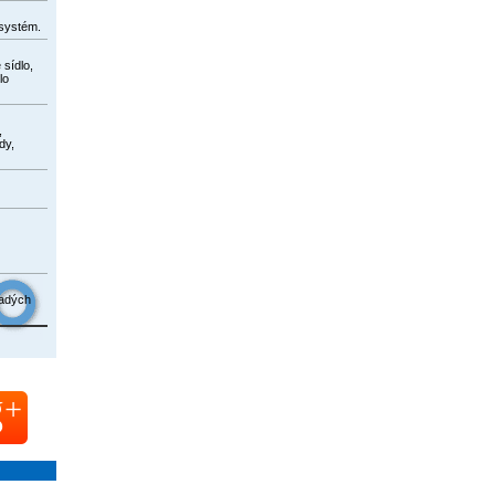
systém.
 sídlo,
lo
,
dy,
ladých