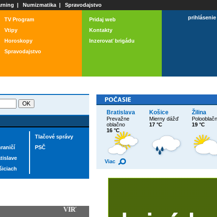
rning
|
Numizmatika
|
Spravodajstvo
prihlásenie
TV Program
Pridaj web
Vtipy
Kontakty
Horoskopy
Inzerovať brigádu
Spravodajstvo
Bratislava
Košice
Žilina
Prevažne
Mierny dážď
Polooblač
oblačno
17 °C
19 °C
16 °C
Tlačové správy
raničí
PSČ
tislave
Viac
šiciach