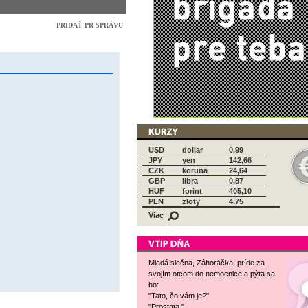
USD
dollar
0,99
JPY
yen
142,66
CZK
koruna
24,64
GBP
libra
0,87
HUF
forint
405,10
PLN
zloty
4,75
Viac
Mladá slečna, Záhoráčka, príde za
svojím otcom do nemocnice a pýta sa
ho:
"Tato, čo vám je?"
"Prostata."