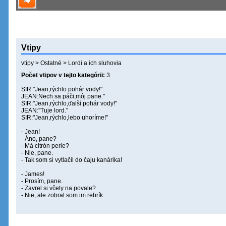
Vtipy
vtipy
>
Ostatné
>
Lordi a ich sluhovia
Počet vtipov v tejto kategórii:
3
SIR:"Jean,rýchlo pohár vody!"
JEAN:Nech sa páči,môj pane."
SIR:"Jean,rýchlo,ďalší pohár vody!"
JEAN:"Tuje lord."
SIR:"Jean,rýchlo,lebo uhoríme!"
- Jean!
- Áno, pane?
- Má citrón perie?
- Nie, pane.
- Tak som si vytlačil do čaju kanárika!
- James!
- Prosím, pane.
- Zavrel si včely na povale?
- Nie, ale zobral som im rebrík.