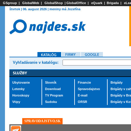
GSgroup
|
GlobalWeb
|
GlobalShop
|
GlobalOffice
|
eQuark
|
Brigada
|
eLea
štvrtok | 06. august 2026 | meniny má Jozefína
Vyhľadávanie v katalógu:
Ubytovanie
Slovník
Financie
Brigády
Letenky
Download
Spravodajstvo
Brigády v zah
Horoskopy
TV Program
E-mail
Brigády v Bra
Vtipy
Sudoku
ORSR
Brigády v Ko