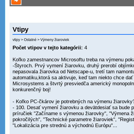
Vtipy
vtipy
>
Ostatné
>
Výmeny žiaroviek
Počet vtipov v tejto kategórii:
4
Koľko zamestnancov Microsoftu treba na výmenu poka
-Štyroch. Prvý vymení žiarovku, druhý prerobí objímk
nepasovala žiarovka od Netscape-u, tretí tam namontu
automatiku,ktorá sa aktivuje, keď tam niekto chce dať
Microsystems a štvrtý presviedča americký monopolný
konkurenčný boj!
- Koľko PC-čkárov je potrebných na výmenu žiarovky
- 100. Desať vymení žiarovku a devätdesiať sa bude p
príručiek "Začíname s výmenou žiarovky", "Výmena ž
pokročilých", "Technické parametre žiaroviek", "Regis
"Lokalizácia pre strednú a východnú Európu"...