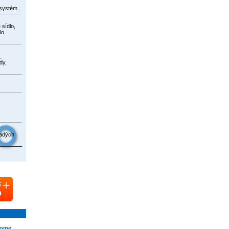
systém.
 sídlo,
lo
,
dy,
ladých
ome