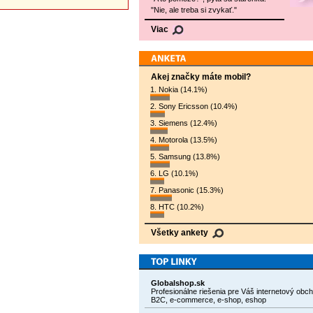
"Nie, ale treba si zvykať."
Viac
Akej značky máte mobil?
1. Nokia (14.1%)
2. Sony Ericsson (10.4%)
3. Siemens (12.4%)
4. Motorola (13.5%)
5. Samsung (13.8%)
6. LG (10.1%)
7. Panasonic (15.3%)
8. HTC (10.2%)
Všetky ankety
Globalshop.sk
Profesionálne riešenia pre Váš internetový obc
B2C, e-commerce, e-shop, eshop