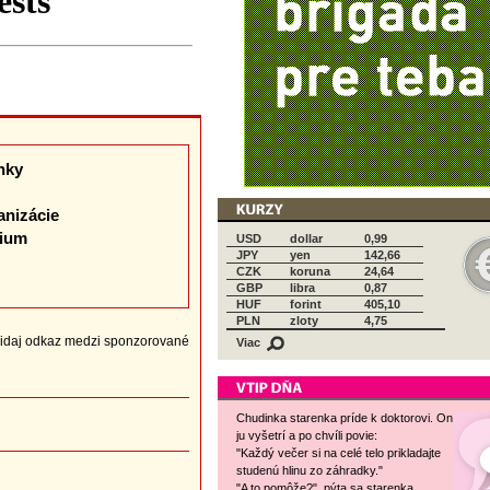
nky
anizácie
dium
USD
dollar
0,99
JPY
yen
142,66
CZK
koruna
24,64
GBP
libra
0,87
HUF
forint
405,10
PLN
zloty
4,75
idaj odkaz medzi sponzorované
Viac
Chudinka starenka príde k doktorovi. On
ju vyšetrí a po chvíli povie:
"Každý večer si na celé telo prikladajte
studenú hlinu zo záhradky."
"A to pomôže?", pýta sa starenka.