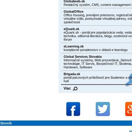
Globalweb.sk
Redakčný systém, CMS, content management 
GlobalOffice
Office housing, prenájom priestorov, registračné
virtuálne sídlo, poskytnutie virtuálnej adresy, síd
spoločnosti
eQuark.sk
eQuark.sk - portál pre popularizáciu vedy, veda
technika, odborná literatúra, blogy, osobnosti ve
fórum
eLearning.sk
komplexné poradenstvo v oblasti e-learningu
Global Services Slovakia
Informačné systémy, Web prezentácie, Sieťové
technológie, IT Servis, Bezpečnosť IT, Školenia,
Hardware, Software
Brigada.sk
portál pacovných príležitostí pre študentov a m
ľudí
Viac
Slovník
H