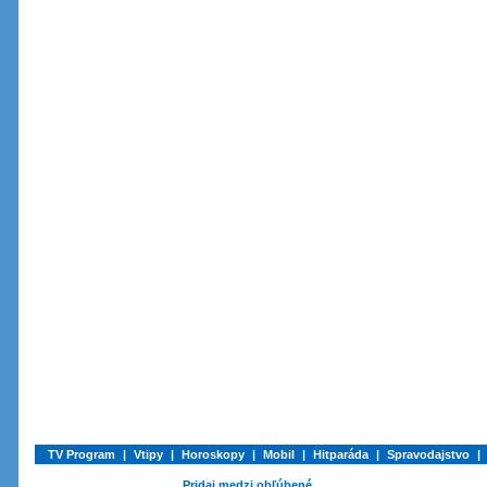
TV Program
|
Vtipy
|
Horoskopy
|
Mobil
|
Hitparáda
|
Spravodajstvo
|
Pridaj medzi obľúbené