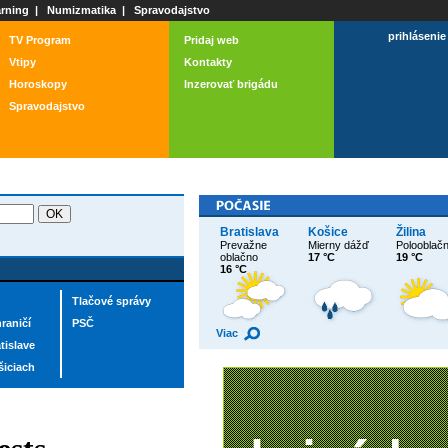
rning
|
Numizmatika
|
Spravodajstvo
prihlásenie
TV Program
Pridaj web
Vtipy
Kontakty
Horoskopy
Inzerovať brigádu
Spravodajstvo
Bratislava
Košice
Žilina
Prevažne
Mierny dážď
Polooblač
oblačno
17 °C
19 °C
16 °C
Tlačové správy
raničí
PSČ
Viac
tislave
šiciach