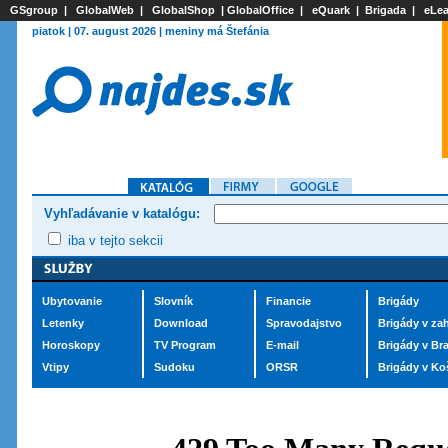
GSgroup
|
GlobalWeb
|
GlobalShop
|
GlobalOffice
|
eQuark
|
Brigada
|
eLea
piatok | 07. august 2026 | meniny má Štefánia
Vyhľadávanie v katalógu:
iba v tejto sekcii
Ubytovanie
Slovník
Financie
Brigády
Letenky
Download
Spravodajstvo
Brigády v zah
Horoskopy
TV Program
E-mail
Brigády v Bra
Vtipy
Sudoku
ORSR
Brigády v Ko