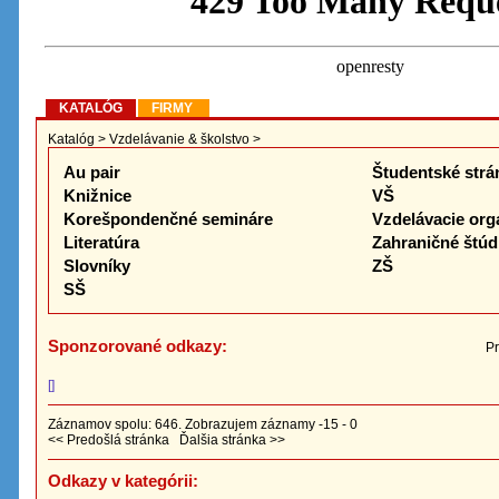
KATALÓG
FIRMY
Katalóg
>
Vzdelávanie & školstvo
>
Au pair
Študentské strá
Knižnice
VŠ
Korešpondenčné semináre
Vzdelávacie org
Literatúra
Zahraničné štú
Slovníky
ZŠ
SŠ
Sponzorované odkazy:
Pr
[]
Záznamov spolu: 646. Zobrazujem záznamy -15 - 0
<< Predošlá stránka
Ďalšia stránka >>
Odkazy v kategórii: