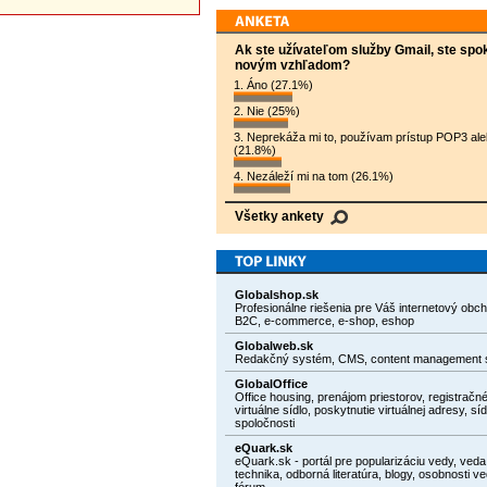
Ak ste užívateľom služby Gmail, ste spo
novým vzhľadom?
1. Áno (27.1%)
2. Nie (25%)
3. Neprekáža mi to, používam prístup POP3 al
(21.8%)
4. Nezáleží mi na tom (26.1%)
Všetky ankety
Globalshop.sk
Profesionálne riešenia pre Váš internetový obc
B2C, e-commerce, e-shop, eshop
Globalweb.sk
Redakčný systém, CMS, content management 
GlobalOffice
Office housing, prenájom priestorov, registračné
virtuálne sídlo, poskytnutie virtuálnej adresy, síd
spoločnosti
eQuark.sk
eQuark.sk - portál pre popularizáciu vedy, veda
technika, odborná literatúra, blogy, osobnosti ve
fórum