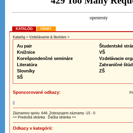
KATALÓG
FIRMY
Katalóg
>
Vzdelávanie & školstvo
>
Au pair
Študentské strá
Knižnice
VŠ
Korešpondenčné semináre
Vzdelávacie org
Literatúra
Zahraničné štú
Slovníky
ZŠ
SŠ
Sponzorované odkazy:
Pr
[]
Záznamov spolu: 646. Zobrazujem záznamy -15 - 0
<< Predošlá stránka
Ďalšia stránka >>
Odkazy v kategórii: