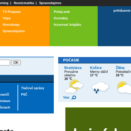
rning
|
Numizmatika
|
Spravodajstvo
prihlásenie
TV Program
Pridaj web
Vtipy
Kontakty
Horoskopy
Inzerovať brigádu
Spravodajstvo
Bratislava
Košice
Žilina
Prevažne
Mierny dážď
Polooblač
oblačno
17 °C
19 °C
16 °C
Tlačové správy
raničí
PSČ
Viac
tislave
šiciach