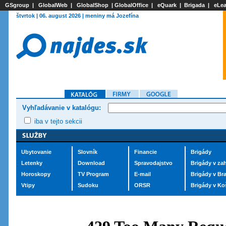
GSgroup
|
GlobalWeb
|
GlobalShop
|
GlobalOffice
|
eQuark
|
Brigada
|
eLea
štvrtok | 06. august 2026 | meniny má Jozefína
Vyhľadávanie v katalógu:
iba v tejto sekcii
Ubytovanie
Slovník
Financie
Brigády
Letenky
Download
Spravodajstvo
Brigády v zah
Horoskopy
TV Program
E-mail
Brigády v Bra
Vtipy
Sudoku
ORSR
Brigády v Ko