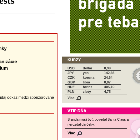
nky
anizácie
dium
USD
dollar
0,99
JPY
yen
142,66
CZK
koruna
24,64
GBP
libra
0,87
HUF
forint
405,10
PLN
zloty
4,75
idaj odkaz medzi sponzorované
Viac
Sranda musí byť, povedal Santa Claus a
nerozdal darčeky.
Viac