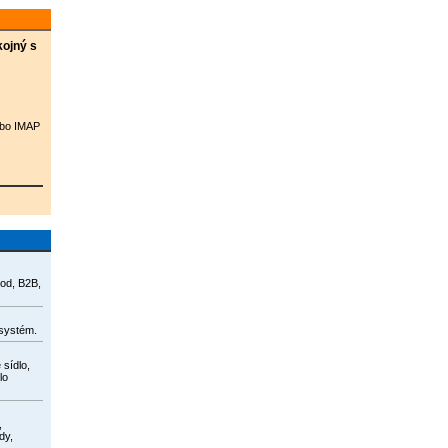
kojný s
ebo IMAP
hod, B2B,
systém.
 sídlo,
lo
,
dy,