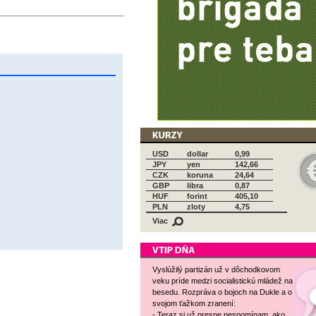
USD
dollar
0,99
JPY
yen
142,66
CZK
koruna
24,64
GBP
libra
0,87
HUF
forint
405,10
PLN
zloty
4,75
Viac
Vyslúžilý partizán už v dôchodkovom
veku príde medzi socialistickú mládež na
besedu. Rozpráva o bojoch na Dukle a o
svojom ťažkom zranení:
- Teraz si už presne nespomínam, ako