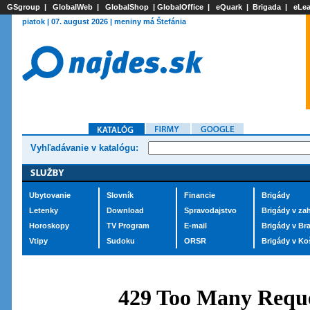
GSgroup
|
GlobalWeb
|
GlobalShop
|
GlobalOffice
|
eQuark
|
Brigada
|
eLea
piatok | 07. august 2026 | meniny má Štefánia
Vyhľadávanie v katalógu:
Ubytovanie
Slovník
Financie
Brigády
Letenky
Download
Spravodajstvo
Brigády v zah
Horoskopy
TV Program
E-mail
Brigády v Bra
Vtipy
Sudoku
ORSR
Brigády v Ko