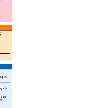
ý
hod, B2B,
systém.
 sídlo,
lo