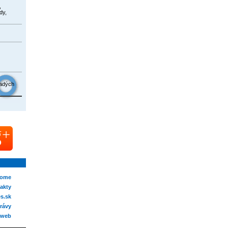
,
dy,
ladých
ome
akty
s.sk
rávy
 web