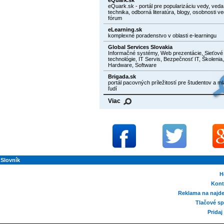
eQuark.sk - portál pre popularizáciu vedy, veda
technika, odborná literatúra, blogy, osobnosti ve
fórum
eLearning.sk
komplexné poradenstvo v oblasti e-learningu
Global Services Slovakia
Informačné systémy, Web prezentácie, Sieťové
technológie, IT Servis, Bezpečnosť IT, Školenia,
Hardware, Software
Brigada.sk
portál pacovných príležitostí pre študentov a m
ľudí
Viac
Slovník
H
Kont
Reklama na najde
Tlačové sp
Pridaj