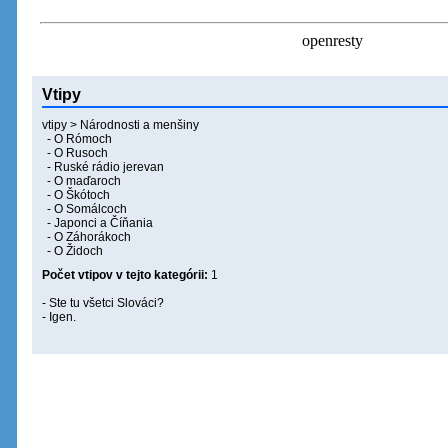
Vtipy
vtipy
>
Národnosti a menšiny
- O Rómoch
- O Rusoch
- Ruské rádio jerevan
- O maďaroch
- O Škótoch
- O Somálcoch
- Japonci a Číňania
- O Záhorákoch
- O Židoch
Počet vtipov v tejto kategórii:
1
- Ste tu všetci Slováci?
- Igen.