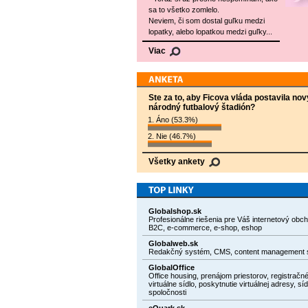
sa to všetko zomlelo.
Neviem, či som dostal guľku medzi
lopatky, alebo lopatkou medzi guľky...
Viac
Ste za to, aby Ficova vláda postavila nov
národný futbalový štadión?
1. Áno (53.3%)
2. Nie (46.7%)
Všetky ankety
Globalshop.sk
Profesionálne riešenia pre Váš internetový obc
B2C, e-commerce, e-shop, eshop
Globalweb.sk
Redakčný systém, CMS, content management 
GlobalOffice
Office housing, prenájom priestorov, registračné
virtuálne sídlo, poskytnutie virtuálnej adresy, síd
spoločnosti
eQuark.sk