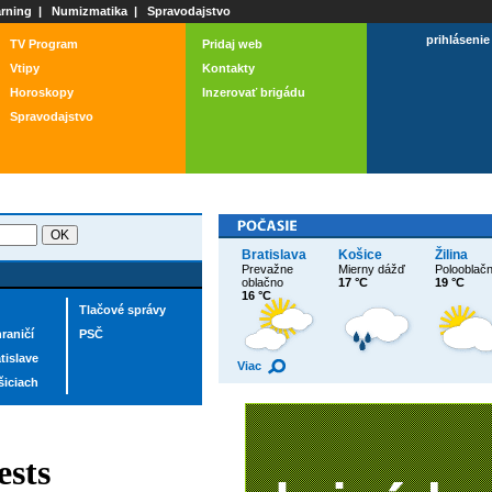
rning
|
Numizmatika
|
Spravodajstvo
prihlásenie
TV Program
Pridaj web
Vtipy
Kontakty
Horoskopy
Inzerovať brigádu
Spravodajstvo
Bratislava
Košice
Žilina
Prevažne
Mierny dážď
Polooblač
oblačno
17 °C
19 °C
16 °C
Tlačové správy
raničí
PSČ
tislave
Viac
šiciach