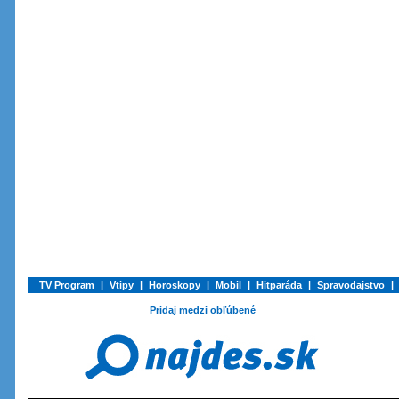
TV Program
|
Vtipy
|
Horoskopy
|
Mobil
|
Hitparáda
|
Spravodajstvo
|
Pridaj medzi obľúbené