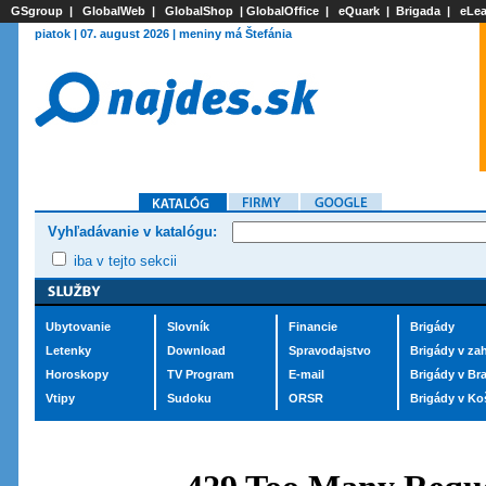
GSgroup
|
GlobalWeb
|
GlobalShop
|
GlobalOffice
|
eQuark
|
Brigada
|
eLea
piatok | 07. august 2026 | meniny má Štefánia
Vyhľadávanie v katalógu:
iba v tejto sekcii
Ubytovanie
Slovník
Financie
Brigády
Letenky
Download
Spravodajstvo
Brigády v zah
Horoskopy
TV Program
E-mail
Brigády v Bra
Vtipy
Sudoku
ORSR
Brigády v Ko