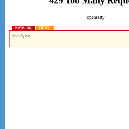
KATALÓG
FIRMY
Katalóg
>
>