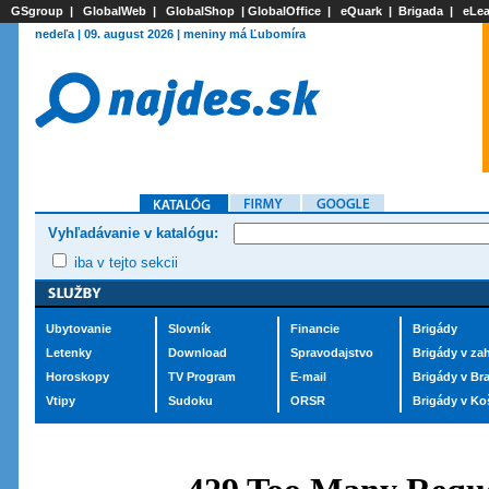
GSgroup
|
GlobalWeb
|
GlobalShop
|
GlobalOffice
|
eQuark
|
Brigada
|
eLea
nedeľa | 09. august 2026 | meniny má Ľubomíra
Vyhľadávanie v katalógu:
iba v tejto sekcii
Ubytovanie
Slovník
Financie
Brigády
Letenky
Download
Spravodajstvo
Brigády v zah
Horoskopy
TV Program
E-mail
Brigády v Bra
Vtipy
Sudoku
ORSR
Brigády v Ko