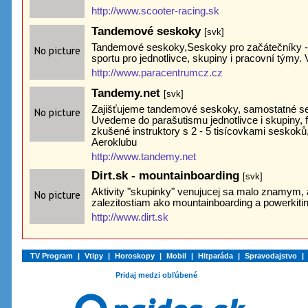
http://www.scooter-racing.sk
Tandemové seskoky
[svk]
Tandemové seskoky,Seskoky pro začátečníky - 
sportu pro jednotlivce, skupiny i pracovní týmy. 
http://www.paracentrumcz.cz
Tandemy.net
[svk]
Zajišťujeme tandemové seskoky, samostatné s
Uvedeme do parašutismu jednotlivce i skupiny,
zkušené instruktory s 2 - 5 tisícovkami seskoků,
Aeroklubu
http://www.tandemy.net
Dirt.sk - mountainboarding
[svk]
Aktivity "skupinky" venujucej sa malo znamym, a
zalezitostiam ako mountainboarding a powerkitin
http://www.dirt.sk
TV Program
|
Vtipy
|
Horoskopy
|
Mobil
|
Hitparáda
|
Spravodajstvo
|
Pridaj medzi obľúbené