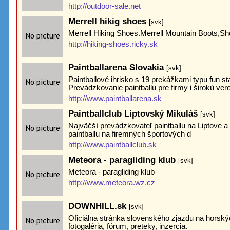
http://outdoor-sale.net
Merrell hikig shoes
[svk]
Merrell Hiking Shoes.Merrell Mountain Boots,S
http://hiking-shoes.ricky.sk
Paintballarena Slovakia
[svk]
Paintballové ihrisko s 19 prekážkami typu fun st
Prevádzkovanie paintballu pre firmy i širokú ver
http://www.paintballarena.sk
Paintballclub Liptovský Mikuláš
[svk]
Najväčší prevádzkovateľ paintballu na Liptove a
paintballu na firemných športových d
http://www.paintballclub.sk
Meteora - paragliding klub
[svk]
Meteora - paragliding klub
http://www.meteora.wz.cz
DOWNHILL.sk
[svk]
Oficiálna stránka slovenského zjazdu na horskýc
fotogaléria, fórum, preteky, inzercia.