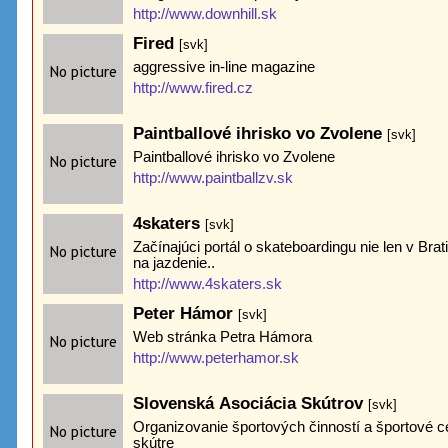
http://www.downhill.sk
Fired
[svk]
aggressive in-line magazine
http://www.fired.cz
Paintballové ihrisko vo Zvolene
[svk]
Paintballové ihrisko vo Zvolene
http://www.paintballzv.sk
4skaters
[svk]
Začínajúci portál o skateboardingu nie len v Brat
na jazdenie..
http://www.4skaters.sk
Peter Hámor
[svk]
Web stránka Petra Hámora
http://www.peterhamor.sk
Slovenská Asociácia Skútrov
[svk]
Organizovanie športových činností a športové ce
skútre