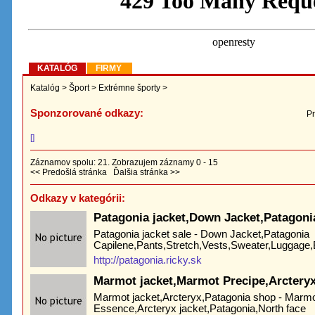
KATALÓG
FIRMY
Katalóg
>
Šport
>
Extrémne športy
>
Sponzorované odkazy:
Pr
[]
Záznamov spolu: 21. Zobrazujem záznamy 0 - 15
<< Predošlá stránka
Ďalšia stránka >>
Odkazy v kategórii:
Patagonia jacket,Down Jacket,Patagoni
Patagonia jacket sale - Down Jacket,Patagonia
Capilene,Pants,Stretch,Vests,Sweater,Luggage
http://patagonia.ricky.sk
Marmot jacket,Marmot Precipe,Arctery
Marmot jacket,Arcteryx,Patagonia shop - Marm
Essence,Arcteryx jacket,Patagonia,North face