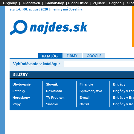
GSgroup
|
GlobalWeb
|
GlobalShop
|
GlobalOffice
|
eQuark
|
Brigada
|
eLea
štvrtok | 06. august 2026 | meniny má Jozefína
Vyhľadávanie v katalógu:
Ubytovanie
Slovník
Financie
Brigády
Letenky
Download
Spravodajstvo
Brigády v zah
Horoskopy
TV Program
E-mail
Brigády v Bra
Vtipy
Sudoku
ORSR
Brigády v Ko