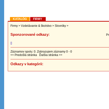
KATALÓG
FIRMY
Firmy
>
Vzdelávanie & školstvo
>
Slovníky
>
Sponzorované odkazy:
Pr
[]
Záznamov spolu: 0. Zobrazujem záznamy 0 - 0
<< Predošlá stránka Ďalšia stránka >>
Odkazy v kategórii: