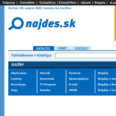
GSgroup
|
GlobalWeb
|
GlobalShop
|
GlobalOffice
|
eQuark
|
Brigada
|
eLea
štvrtok | 06. august 2026 | meniny má Jozefína
Vyhľadávanie v katalógu:
Ubytovanie
Slovník
Financie
Brigády
Letenky
Download
Spravodajstvo
Brigády v zah
Horoskopy
TV Program
E-mail
Brigády v Bra
Vtipy
Sudoku
ORSR
Brigády v Ko