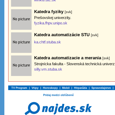
Katedra fyziky
[svk]
Prešovskej univerzity.
fyzika.fhpv.unipo.sk
Katedra automatizácie STU
[svk]
ka.chtf.stuba.sk
Katedra automatizacie a merania
[svk]
Strojnícka fakulta - Slovenská technická univerzi
silly.vm.stuba.sk
TV Program
|
Vtipy
|
Horoskopy
|
Mobil
|
Hitparáda
|
Spravodajstvo
|
Pridaj medzi obľúbené