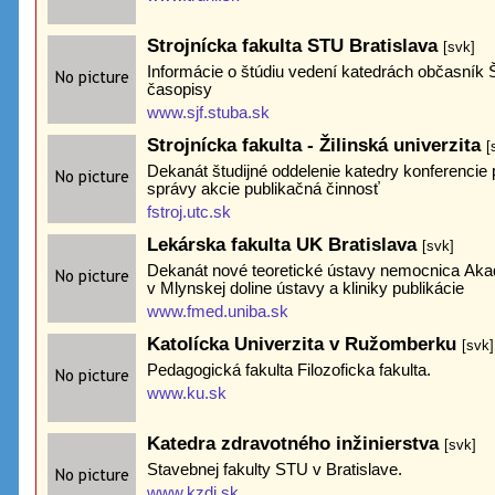
Strojnícka fakulta STU Bratislava
[svk]
Informácie o štúdiu vedení katedrách občasní
časopisy
www.sjf.stuba.sk
Strojnícka fakulta - Žilinská univerzita
[
Dekanát študijné oddelenie katedry konferencie
správy akcie publikačná činnosť
fstroj.utc.sk
Lekárska fakulta UK Bratislava
[svk]
Dekanát nové teoretické ústavy nemocnica Akad
v Mlynskej doline ústavy a kliniky publikácie
www.fmed.uniba.sk
Katolícka Univerzita v Ružomberku
[svk]
Pedagogická fakulta Filozoficka fakulta.
www.ku.sk
Katedra zdravotného inžinierstva
[svk]
Stavebnej fakulty STU v Bratislave.
www.kzdi.sk