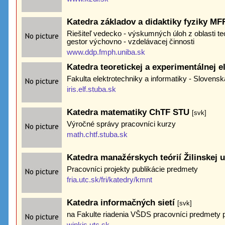
Katedra základov a didaktiky fyziky M
Riešiteľ vedecko - výskumných úloh z oblasti te
gestor výchovno - vzdelávacej činnosti
www.ddp.fmph.uniba.sk
Katedra teoretickej a experimentálnej e
Fakulta elektrotechniky a informatiky - Slovensk
iris.elf.stuba.sk
Katedra matematiky ChTF STU
[svk]
Výročné správy pracovníci kurzy
math.chtf.stuba.sk
Katedra manažérskych teórií Žilinskej 
Pracovníci projekty publikácie predmety
fria.utc.sk/fri/katedry/kmnt
Katedra informačných sietí
[svk]
na Fakulte riadenia VŠDS pracovníci predmety p
winkis.utc.sk