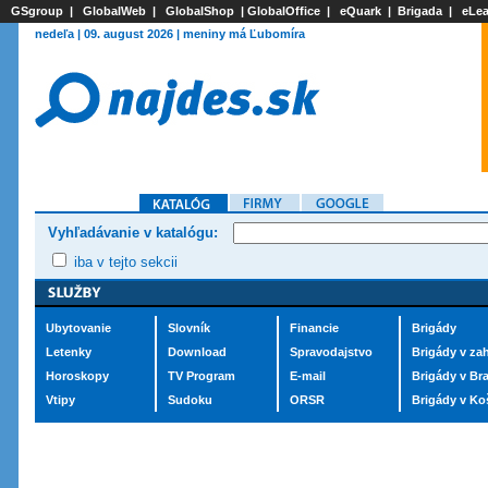
GSgroup
|
GlobalWeb
|
GlobalShop
|
GlobalOffice
|
eQuark
|
Brigada
|
eLea
nedeľa | 09. august 2026 | meniny má Ľubomíra
Vyhľadávanie v katalógu:
iba v tejto sekcii
Ubytovanie
Slovník
Financie
Brigády
Letenky
Download
Spravodajstvo
Brigády v zah
Horoskopy
TV Program
E-mail
Brigády v Bra
Vtipy
Sudoku
ORSR
Brigády v Ko