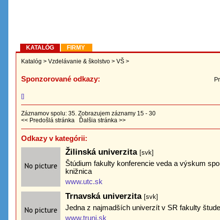
KATALÓG
FIRMY
Katalóg
>
Vzdelávanie & školstvo
>
VŠ
>
Sponzorované odkazy:
Pr
[]
Záznamov spolu: 35. Zobrazujem záznamy 15 - 30
<< Predošlá stránka
Ďalšia stránka >>
Odkazy v kategórii:
Žilinská univerzita
[svk]
Štúdium fakulty konferencie veda a výskum spol
knižnica
www.utc.sk
Trnavská univerzita
[svk]
Jedna z najmadších univerzít v SR fakulty štude
www.truni.sk