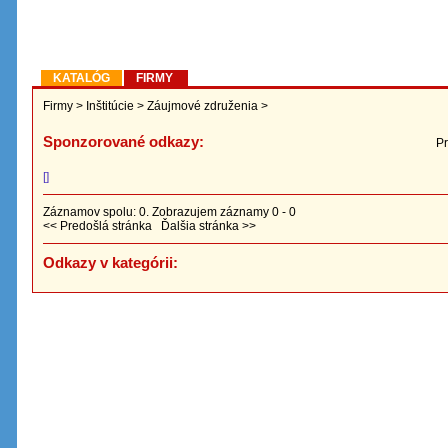
KATALÓG
FIRMY
Firmy
>
Inštitúcie
>
Záujmové združenia
>
Sponzorované odkazy:
Pr
[]
Záznamov spolu: 0. Zobrazujem záznamy 0 - 0
<< Predošlá stránka Ďalšia stránka >>
Odkazy v kategórii: