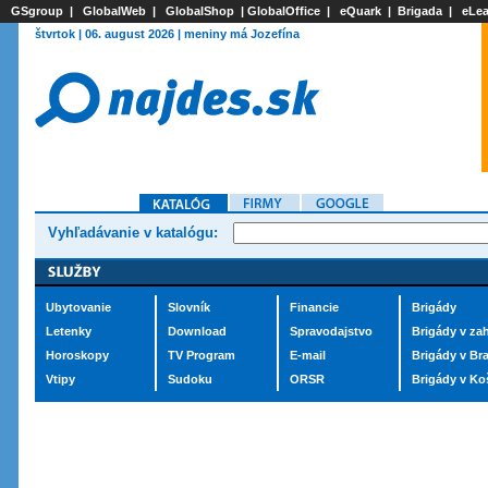
GSgroup
|
GlobalWeb
|
GlobalShop
|
GlobalOffice
|
eQuark
|
Brigada
|
eLea
štvrtok | 06. august 2026 | meniny má Jozefína
Vyhľadávanie v katalógu:
Ubytovanie
Slovník
Financie
Brigády
Letenky
Download
Spravodajstvo
Brigády v zah
Horoskopy
TV Program
E-mail
Brigády v Bra
Vtipy
Sudoku
ORSR
Brigády v Ko