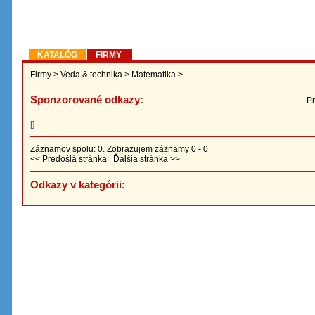
KATALÓG
FIRMY
Firmy
>
Veda & technika
>
Matematika
>
Sponzorované odkazy:
Pr
[]
Záznamov spolu: 0. Zobrazujem záznamy 0 - 0
<< Predošlá stránka Ďalšia stránka >>
Odkazy v kategórii: