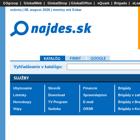
GSgroup
|
GlobalWeb
|
GlobalShop
|
GlobalOffice
|
eQuark
|
Brigada
|
eLea
sobota | 08. august 2026 | meniny má Oskar
Vyhľadávanie v katalógu:
Ubytovanie
Slovník
Financie
Brigády
Letenky
Download
Spravodajstvo
Brigády v zah
Horoskopy
TV Program
E-mail
Brigády v Bra
Vtipy
Sudoku
ORSR
Brigády v Ko