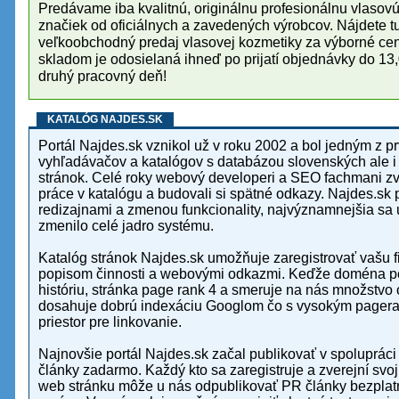
Predávame iba kvalitnú, originálnu profesionálnu vlasov
značiek od oficiálnych a zavedených výrobcov. Nájdete 
veľkoobchodný predaj vlasovej kozmetiky za výborné ce
skladom je odosielaná ihneď po prijatí objednávky do 13
druhý pracovný deň!
KATALÓG NAJDES.SK
Portál Najdes.sk vznikol už v roku 2002 a bol jedným z pr
vyhľadávačov a katalógov s databázou slovenských ale 
stránok. Celé roky webový developeri a SEO fachmani z
práce v katalógu a budovali si spätné odkazy. Najdes.sk prešlo viacerými
redizajnami a zmenou funkcionality, najvýznamnejšia sa u
zmenilo celé jadro systému.
Katalóg stránok Najdes.sk umožňuje zaregistrovať vašu fi
popisom činnosti a webovými odkazmi. Keďže doména por
históriu, stránka page rank 4 a smeruje na nás množstvo
dosahuje dobrú indexáciu Googlom čo s vysokým pagera
priestor pre linkovanie.
Najnovšie portál Najdes.sk začal publikovať v spolupráci
články zadarmo. Každý kto sa zaregistruje a zverejní svo
web stránku môže u nás odpublikovať PR články bezplatn