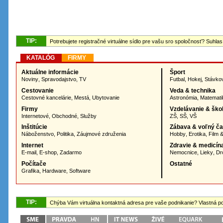
TIP:
Potrebujete registračné virtuálne sídlo pre vašu sro spoločnosť? Suhlas
KATALÓG
FIRMY
Aktuálne informácie
Šport
Noviny
,
Spravodajstvo
,
TV
Futbal
,
Hokej
,
Stávko
Cestovanie
Veda & technika
Cestovné kancelárie
,
Mestá
,
Ubytovanie
Astronómia
,
Matemati
Firmy
Vzdelávanie & ško
Internetové
,
Obchodné
,
Služby
ZŠ
,
SŠ
,
VŠ
Inštitúcie
Zábava & voľný č
Náboženstvo
,
Politika
,
Záujmové združenia
Hobby
,
Erotika
,
Film 
Internet
Zdravie & medicín
E-mail
,
E-shop
,
Zadarmo
Nemocnice
,
Lieky
,
Dr
Počítače
Ostatné
Grafika
,
Hardware
,
Software
TIP:
Chýba Vám virtuálna kontaktná adresa pre vaše podnikanie? Vlastná