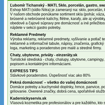
Ľubomír Tichanský - MATI, Sklo, porcelán, gastro, sw
Eshop MATI (sídlo Nitra) je zameraný na: sklo, porcelán, k
V našom obchode ponúkame sortiment skla (pohár, váza,
brúsené a nebrúsené kalichy, flétne, karafy, ale aj výrob
obedové a čajové súpravy pre domácnosť a iné príležitosti
nájdete v sekcii gastro potreby.
Reklamné Predmety
Výroba reklamy, reklamné predmety, vyšívanie a potlač tex
reklamné a informačné tabule, nápisy, značenia, grafický 
loga, marketing a poradenstvo pre malé a stredné firmy.
Chaty, ubytovne, priváty - einzeráty.sk
Turistické strediská - chaty, chalupy, ubytovne, campingy, 
popisom a kontaktnými informáciami.
EXPRESS TIPS
Stávkové poradenstvo. Úspešnosť viac ako 80%
Pekná domácnosť – všetko do vašej domácnosti
Domáce potreby a kuchynské doplnky, hrnce, panvice, p
grilovanie. Overené značky, dobrá cena, spoľahlivé služb
Kadernickyservis.sk
Vlasová kozmetika pre profesionálov a pre každého, kto sa