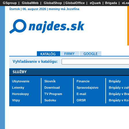
GSgroup
|
GlobalWeb
|
GlobalShop
|
GlobalOffice
|
eQuark
|
Brigada
|
eLea
štvrtok | 06. august 2026 | meniny má Jozefína
Vyhľadávanie v katalógu:
Ubytovanie
Slovník
Financie
Brigády
Letenky
Download
Spravodajstvo
Brigády v zah
Horoskopy
TV Program
E-mail
Brigády v Bra
Vtipy
Sudoku
ORSR
Brigády v Ko