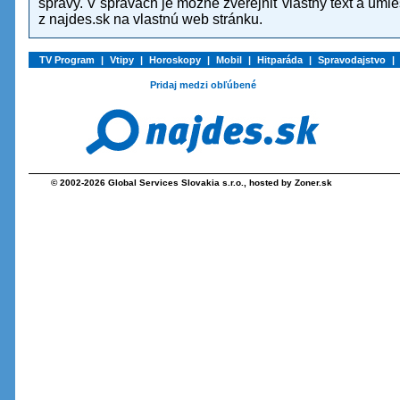
správy. V správach je možné zverejniť vlastný text a umiestniť tak spätné odkazy
z najdes.sk na vlastnú web stránku.
TV Program
|
Vtipy
|
Horoskopy
|
Mobil
|
Hitparáda
|
Spravodajstvo
|
Pridaj medzi obľúbené
© 2002-2026
Global Services Slovakia s.r.o.
, hosted by
Zoner.sk