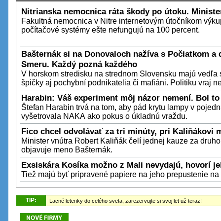
Nitrianska nemocnica ráta škody po útoku. Ministe
Fakultná nemocnica v Nitre internetovým útočníkom výkupn
počítačové systémy ešte nefungujú na 100 percent.
Bašternák si na Donovaloch nažíva s Počiatkom a 
Smeru. Každý pozná každého
V horskom stredisku na strednom Slovensku majú vedľa s
špičky aj pochybní podnikatelia či mafiáni. Politiku vraj ne
Harabin: Váš experiment môj názor nemení. Bol to
Štefan Harabin trvá na tom, aby pád krytu lampy v pojedn
vyšetrovala NAKA ako pokus o úkladnú vraždu.
Fico chcel odvolávať za tri minúty, pri Kaliňákovi 
Minister vnútra Robert Kaliňák čelí jednej kauze za druho
objavuje meno Bašternák.
Exsiskára Kosíka možno z Mali nevydajú, hovorí j
Tiež majú byť pripravené papiere na jeho prepustenie na
TIP
:
Lacné letenky do celého sveta, zarezervujte si svoj let už teraz!